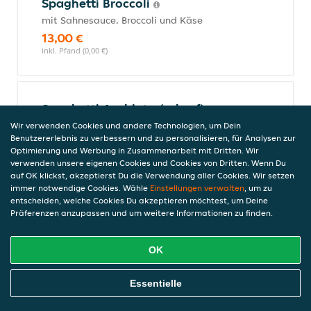
Spaghetti Broccoli
mit Sahnesauce, Broccoli und Käse
13,00 €
inkl. Pfand (0,00 €)
Spaghetti Arabiate (scharf)
mit Oliven, Peperoni, Tomatensauce,
Wir verwenden Cookies und andere Technologien, um Dein
Benutzererlebnis zu verbessern und zu personalisieren, für Analysen zur
Knoblauch, Kapern und scharfem Chili
Optimierung und Werbung in Zusammenarbeit mit Dritten. Wir
7,50 €
verwenden unsere eigenen Cookies und Cookies von Dritten. Wenn Du
inkl. Pfand (0,00 €)
auf OK klickst, akzeptierst Du die Verwendung aller Cookies. Wir setzen
immer notwendige Cookies. Wähle
Einstellungen verwalten
, um zu
entscheiden, welche Cookies Du akzeptieren möchtest, um Deine
Präferenzen anzupassen und um weitere Informationen zu finden.
Spaghetti Spezial
mit Putenfleisch, Bolognese, Sahnesauce,
OK
Broccoli, Paprika, Ei und Käse überbacken
17,50 €
Online Essen Bestellen
Essentielle
inkl. Pfand (0,00 €)